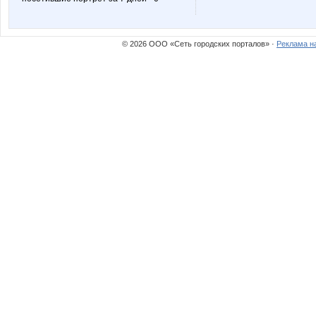
пандра-21
Юлянчи
© 2026 ООО «Сеть городских порталов» ·
Реклама н
Ириска*
Ирэнка
Мил@н@
Обувь с большой
Весна29.04
Викузя