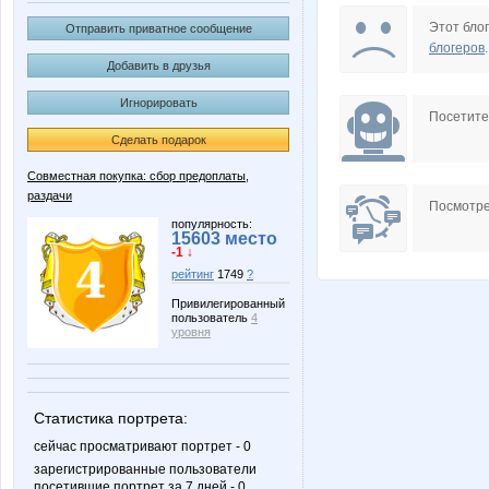
Choly
Katr
Этот блог
Отправить приватное сообщение
блогеров
.
Добавить в друзья
Игнорировать
Nutka
OlgaS
Посетит
Сделать подарок
Совместная покупка: сбор предоплаты,
раздачи
Taisiya
VerukS
Посмотре
популярность:
15603 место
-1 ↓
рейтинг
1749
?
inzin
iruska
Привилегированный
пользователь
4
уровня
spirulkina
tanysa
Статистика портрета:
сейчас просматривают портрет - 0
зарегистрированные пользователи
посетившие портрет за 7 дней - 0